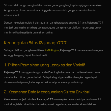
Situs ini tidak hanya menghadirkan variasi game yang lengkap, tetapi juga memastikan
kenyamanan, kecepatan akses, hingga keamanan data yang memenuhi standar
internasional.
Dengan teknologi mutakhir dan layanan yang beroperasi selama 24 jam, Rajanaga777
menjadi destinasi utama bagi para pengguna yang mencari platform terpercaya untuk
menikmati berbagai jenis permainan online.
Keunggulan Situs Rajanaga777
Sebagai platform yang bersertifikasi
AMB Engine
, Rajanaga777 menawarkan beragam
keunggulan yang dapat Anda nikmati.
1. Pilihan Permainan yang Lengkap dan Variatif
Rajanaga777 menggandeng provider iGaming terkemuka dan berlisensi resmi untuk
memberikan pilihan game terbaik. Setiap kategori game dikembangkan agar dapat
dimainkan dari perangkat apa pun, baik smartphone ataupun desktop.
2. Keamanan Data Menggunakan Sistem Enkripsi
Keamanan menjadi prioritas. Rajanaga777 menerapkan sistem enkripsi modern untuk
melindungi data pribadi dan transaksi pemain agar tetap aman dari akses tidak sah.