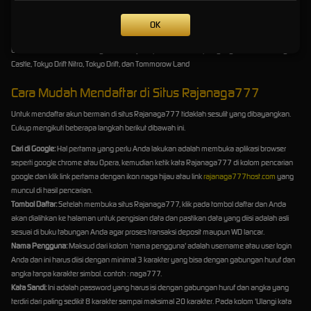
sebagai alat balapan di sebuah papan.
OK
Pemain bisa menikmati permainan ini secara realtime lewat live video MarbleX.
Untuk saat ini, MarbleX menyediakan 4 jenis permainan balapan yang terdiri dari Infinity
Castle, Tokyo Drift Nitro, Tokyo Drift, dan Tommorow Land
Cara Mudah Mendaftar di Situs Rajanaga777
Untuk mendaftar akun bermain di situs Rajanaga777 tidaklah sesulit yang dibayangkan.
Cukup mengikuti beberapa langkah berikut dibawah ini.
Cari di Google:
Hal pertama yang perlu Anda lakukan adalah membuka aplikasi browser
seperti google chrome atau Opera, kemudian ketik kata Rajanaga777 di kolom pencarian
google dan klik link pertama dengan ikon naga hijau atau link
rajanaga777host.com
yang
muncul di hasil pencarian.
Tombol Daftar:
Setelah membuka situs Rajanaga777, klik pada tombol daftar dan Anda
akan dialihkan ke halaman untuk pengisian data dan pastikan data yang diisi adalah asli
sesuai di buku tabungan Anda agar proses transaksi deposit maupun WD lancar.
Nama Pengguna:
Maksud dari kolom 'nama pengguna' adalah username atau user login
Anda dan ini harus diisi dengan minimal 3 karakter yang bisa dengan gabungan huruf dan
angka tanpa karakter simbol. contoh : naga777.
Kata Sandi:
Ini adalah password yang harus isi dengan gabungan huruf dan angka yang
terdiri dari paling sedikit 8 karakter sampai maksimal 20 karakter. Pada kolom 'Ulangi kata