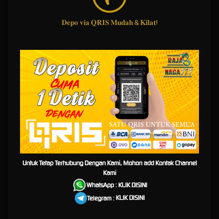
bisa menikmati odds yang kompetitif setiap hari dan khususnya di mix parlay.
𝐃𝐞𝐩𝐨 𝐯𝐢𝐚 𝐐𝐑𝐈𝐒 𝐌𝐮𝐝𝐚𝐡 & 𝐊𝐢𝐥𝐚𝐭!
4. Togel Online
Kategori togel online menghadirkan pasaran terpercaya seperti Singaporepools4D, NEX4D
Pools Night dan NEX4D Pools Day.
Dengan sistem result live dan fitur bet modern yang aman, pemain dapat memasang
angka kapan saja dengan proses yang mudah dan akurat.
5. Game Arcade
Game arcade memberikan hiburan ekstra melalui permainan santai namun tetap seru.
Anda bisa mencoba game arcade terbaik seperti
Joker
, Big Bass Crash, tembak ikan,
spaceman, atau permainan arcade ringan lainnya yang cocok dimainkan kapan saja.
Selain 5 permainan populer yang disebutkan ini, Kami juga menyediakan permainan lain
yang tak kalah seru seperti
poker
,
crash game
, dan juga
sabung ayam
.
Untuk Tetap Terhubung Dengan Kami, Mohon add Kontak Channel
Kami
6. Race
WhatsApp :
KLIK DISINI
Rajanaga777 kini menghadirkan permainan baru dengan konsep balapan yang cukup
Telegram :
KLIK DISINI
unik dan menantang yang bernama MarbleX.
MarbleX merupakan provider taruhan racing yang menggunakan kelereng atau bola kecil