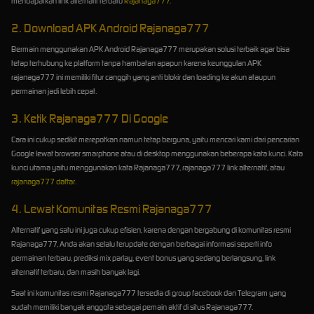
mendapatkan link alternatif terbaru
Rajanaga777
.
2. Download APK Android Rajanaga777
Bermain menggunakan APK Android Rajanaga777 merupakan solusi terbaik agar bisa
tetap terhubung ke platform tanpa hambatan apapun karena keunggulan APK
rajanaga777 ini memiliki fitur canggih yang anti blokir dan loading ke akun ataupun
permainan jadi lebih cepat.
3. Ketik Rajanaga777 Di Google
Cara ini cukup sedikit merepotkan namun tetap berguna, yaitu mencari kami dari pencarian
Google lewat browser smarphone atau di desktop menggunakan beberapa kata kunci. Kata
kunci utama yaitu menggunakan kata Rajanaga777, rajanaga777 link alternatif, atau
rajanaga777 daftar
.
4. Lewat Komunitas Resmi Rajanaga777
Alternatif yang satu ini juga cukup efisien, karena dengan bergabung di komunitas resmi
Rajanaga777, Anda akan selalu terupdate dengan berbagai informasi seperti info
permainan terbaru, prediksi mix parlay, event bonus yang sedang berlangsung, link
alternatif terbaru, dan masih banyak lagi.
Saat ini komunitas resmi Rajanaga777 tersedia di group facebook dan Telegram yang
sudah memiliki banyak anggota sebagai pemain aktif di situs Rajanaga777.