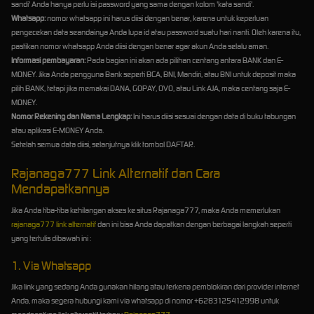
sandi' Anda hanya perlu isi password yang sama dengan kolom 'kata sandi'.
Whatsapp:
nomor whatsapp ini harus diisi dengan benar, karena untuk keperluan
pengecekan data seandainya Anda lupa id atau password suatu hari nanti. Oleh karena itu,
pastikan nomor whatsapp Anda diisi dengan benar agar akun Anda selalu aman.
Informasi pembayaran:
Pada bagian ini akan ada pilihan centang antara BANK dan E-
MONEY. Jika Anda pengguna Bank seperti BCA, BNI, Mandiri, atau BNI untuk deposit maka
pilih BANK, tetapi jika memakai DANA, GOPAY, OVO, atau Link AJA, maka centang saja E-
MONEY.
Nomor Rekening dan Nama Lengkap:
Ini harus diisi sesuai dengan data di buku tabungan
atau aplikasi E-MONEY Anda.
Setelah semua data diisi, selanjutnya klik tombol DAFTAR.
Rajanaga777 Link Alternatif dan Cara
Mendapatkannya
Jika Anda tiba-tiba kehilangan akses ke situs Rajanaga777, maka Anda memerlukan
rajanaga777 link alternatif
dan ini bisa Anda dapatkan dengan berbagai langkah seperti
yang tertulis dibawah ini :
1. Via Whatsapp
Jika link yang sedang Anda gunakan hilang atau terkena pemblokiran dari provider internet
Anda, maka segera hubungi kami via whatsapp di nomor +6283125412998 untuk