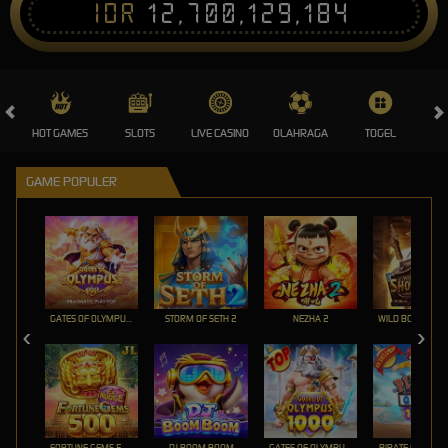
IDR
12,700,129,184
HOT GAMES
SLOTS
LIVE CASINO
OLAHRAGA
TOGEL
CRA
GAME POPULER
GATES OF OLYMPUS POP
STORM OF SETH 2
NEZHA 2
FORTUNE GEMS 500
DJ BOOM BOOM
GATES OF OLYMPUS 1000
PIRATE QUEST 1