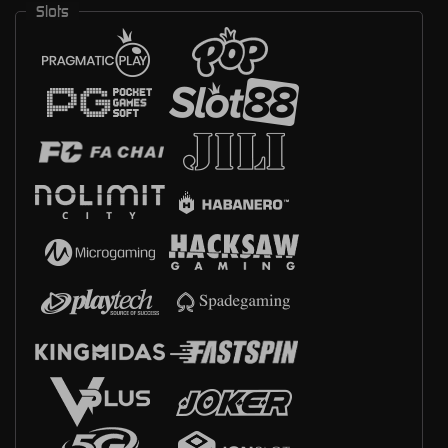
Slots