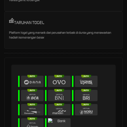
variasi game terbanyak
TARUHAN TOGEL
Platform togel yang menarik dari perusahan terbaik di dunia yang menawarkan
hadiah kemenangan besar