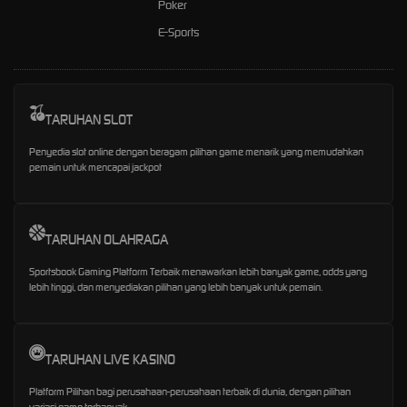
Poker
E-Sports
TARUHAN SLOT
Penyedia slot online dengan beragam pilihan game menarik yang memudahkan
pemain untuk mencapai jackpot
TARUHAN OLAHRAGA
Sportsbook Gaming Platform Terbaik menawarkan lebih banyak game, odds yang
lebih tinggi, dan menyediakan pilihan yang lebih banyak untuk pemain.
TARUHAN LIVE KASINO
Platform Pilihan bagi perusahaan-perusahaan terbaik di dunia, dengan pilihan