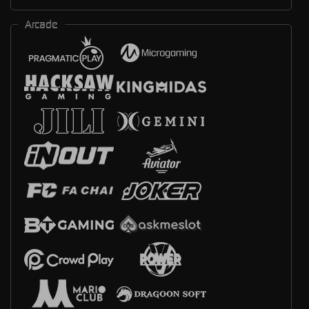
Arcade