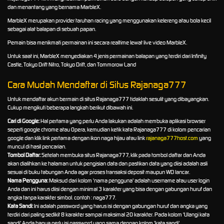
dan menantang yang bernama MarbleX.
MarbleX merupakan provider taruhan racing yang menggunakan kelereng atau bola kecil
sebagai alat balapan di sebuah papan.
Pemain bisa menikmati permainan ini secara realtime lewat live video MarbleX.
Untuk saat ini, MarbleX menyediakan 4 jenis permainan balapan yang terdiri dari Infinity
Castle, Tokyo Drift Nitro, Tokyo Drift, dan Tommorow Land
Cara Mudah Mendaftar di Situs Rajanaga777
Untuk mendaftar akun bermain di situs Rajanaga777 tidaklah sesulit yang dibayangkan.
Cukup mengikuti beberapa langkah berikut dibawah ini.
Cari di Google:
Hal pertama yang perlu Anda lakukan adalah membuka aplikasi browser
seperti google chrome atau Opera, kemudian ketik kata Rajanaga777 di kolom pencarian
google dan klik link pertama dengan ikon naga hijau atau link
rajanaga777host.com
yang
muncul di hasil pencarian.
Tombol Daftar:
Setelah membuka situs Rajanaga777, klik pada tombol daftar dan Anda
akan dialihkan ke halaman untuk pengisian data dan pastikan data yang diisi adalah asli
sesuai di buku tabungan Anda agar proses transaksi deposit maupun WD lancar.
Nama Pengguna:
Maksud dari kolom 'nama pengguna' adalah username atau user login
Anda dan ini harus diisi dengan minimal 3 karakter yang bisa dengan gabungan huruf dan
angka tanpa karakter simbol. contoh : naga777.
Kata Sandi:
Ini adalah password yang harus isi dengan gabungan huruf dan angka yang
terdiri dari paling sedikit 8 karakter sampai maksimal 20 karakter. Pada kolom 'Ulangi kata
sandi' Anda hanya perlu isi password yang sama dengan kolom 'kata sandi'.