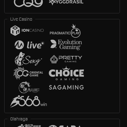
Live Casino
Olahraga