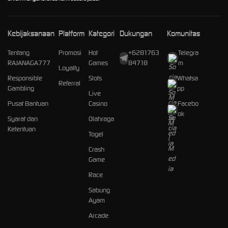
Kebijaksanaan
Platform
Kategori
Dukungan
Komunitas
Tentang
Promosi
Hot
+6281763
Telegra
RAJANAGA777
Games
84718
m
Loyalty
Responsible
Slots
Whatsa
Referral
Gambling
pp
Live
Pusat Bantuan
Casino
Facebo
ok
Syarat dan
Olahraga
Ketentuan
Togel
Crash
Game
Race
Sabung
Ayam
Arcade