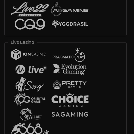
Live Casino