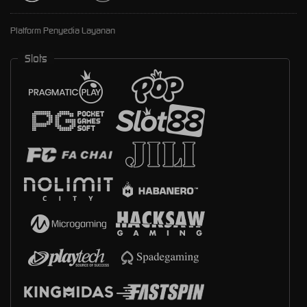
Platform Penyedia Layanan
Slots