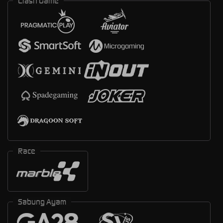
Crash Game
Race
Sabung Ayam