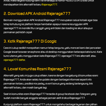
Anda, maka segera hubungi kami via whatsapp di nomor +6283125412998 untuk
mendapatkan link alternatif terbaru
Rajanaga777
.
2. Download APK Android Rajanaga777
Bermain menggunakan APK Android Rajanaga777 merupakan solusi terbaik agar bisa
tetap terhubung ke platform tanpa hambatan apapun karena keunggulan APK
rajanaga777 ini memiliki fitur canggih yang anti blokir dan loading ke akun ataupun
permainan jadi lebih cepat.
3. Ketik Rajanaga777 Di Google
Cara ini cukup sedikit merepotkan namun tetap berguna, yaitu mencari kami dari pencarian
Google lewat browser smarphone atau di desktop menggunakan beberapa kata kunci. Kata
kunci utama yaitu menggunakan kata Rajanaga777, rajanaga777 link alternatif, atau
rajanaga777 daftar
.
4. Lewat Komunitas Resmi Rajanaga777
Alternatif yang satu ini juga cukup efisien, karena dengan bergabung di komunitas resmi
Rajanaga777, Anda akan selalu terupdate dengan berbagai informasi seperti info
permainan terbaru, prediksi mix parlay, event bonus yang sedang berlangsung, link
alternatif terbaru, dan masih banyak lagi.
Saat ini komunitas resmi Rajanaga777 tersedia di group facebook dan Telegram yang
sudah memiliki banyak anggota sebagai pemain aktif di situs Rajanaga777.
Kunjungi platform resmi Rajanaga777 untuk mengetahui berbagai layanan dan pilihan