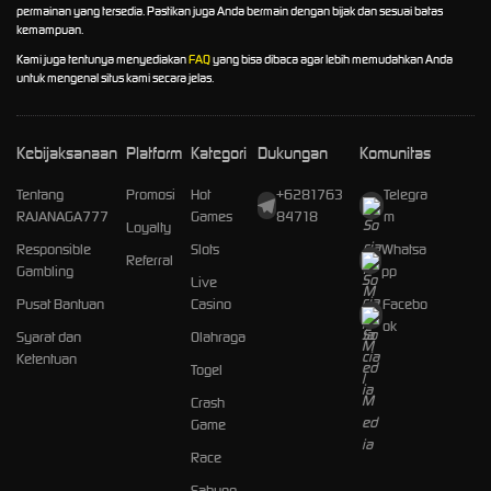
permainan yang tersedia. Pastikan juga Anda bermain dengan bijak dan sesuai batas
kemampuan.
Kami juga tentunya menyediakan
FAQ
yang bisa dibaca agar lebih memudahkan Anda
untuk mengenal situs kami secara jelas.
Kebijaksanaan
Platform
Kategori
Dukungan
Komunitas
Tentang
Promosi
Hot
+6281763
Telegra
RAJANAGA777
Games
84718
m
Loyalty
Responsible
Slots
Whatsa
Referral
Gambling
pp
Live
Pusat Bantuan
Casino
Facebo
ok
Syarat dan
Olahraga
Ketentuan
Togel
Crash
Game
Race
Sabung