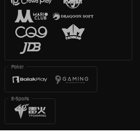
Poker
E-Sports