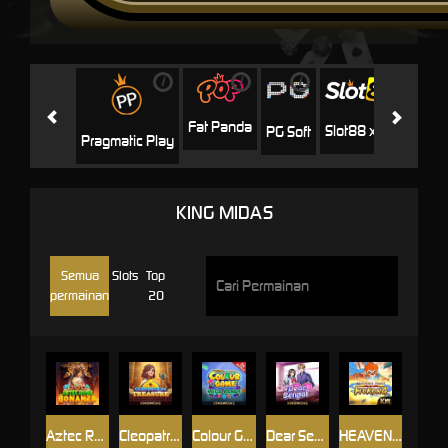
i
i
i
i
i
Facha
Fat Panda
Slot88 x PP
PG Soft
Pragmatic Play
KING MIDAS
Semua
Slots
Top
permainan
20
Aztec Rush Bonanza
Cleopatra's Treasure
Colour Game Mega Bonus
Dear Senpai
HEAVENLY FEAST WITH WUKONG