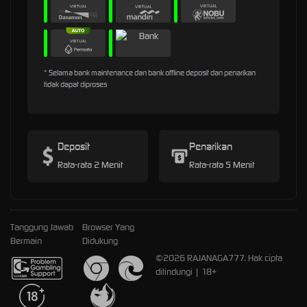
* Selama bank maintenance dan bank offline deposit dan penarikan
tidak dapat diproses
Deposit
Penarikan
Rata-rata 2 Menit
Rata-rata 5 Menit
Tanggung Jawab
Browser Yang
Bermain
Didukung
©2026 RAJANAGA777. Hak cipta
dilindungi | 18+