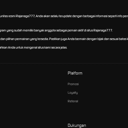
omunitas resmi Rajanaga777, Anda akan selalu terupdate dengan berbagai informasi seperti info pe
egram yang sudah memiliki banyak anggota sebagai pemain aktif di situs Rajanaga777.
dan pilihan permainan yang tersedia. Pastikan juga Anda bermain dengan bijak dan sesuai bata
hkan Anda untuk mengenal situs kami secara jelas.
Platform
Promosi
Loyalty
Referral
Dukungan