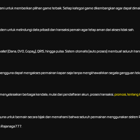
i untuk memberikan pilihan game terbaik. Setiap kategori game dikembangkan agar dapat dimai
n untuk melindungi data pribadi dan transaksi pemain agar tetap aman dari akses tidak sah.
allet (Dana, OVO, Gopay), QRIS, hingga pulsa. Sistem otomatis (auto proses) membuat seluruh tran
r pengguna dapat mengakses permainan kapan saja tanpa mengkhawatirkan segala gangguan teknis 
nyelesaikan berbagai kendala, mulai dari pendaftaran akun, proses transaksi,
promosi
,
tentang 
guna untuk bermain secara bijak dan memahami bahwa seluruh permainan menggunakan sistem R
us Rajanaga777.