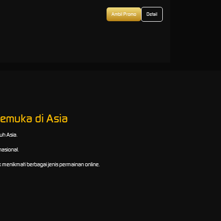
Ambil Promo
Detail
kemuka di Asia
uh Asia.
asional.
menikmati berbagai jenis permainan online.