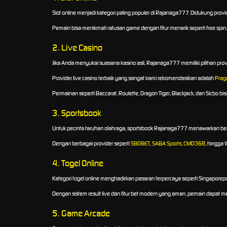
Slot online menjadi kategori paling populer di Rajanaga777. Didukung provi
Pemain bisa menikmati ratusan game dengan fitur menarik seperti free spin, 
2. Live Casino
Jika Anda menyukai suasana kasino asli, Rajanaga777 memiliki pilihan provid
Provider live casino terbaik yang sangat kami rekomendasikan adalah
Prag
Permainan seperti Baccarat, Roulette, Dragon Tiger, Blackjack, dan Sicbo bi
3. Sportsbook
Untuk pecinta taruhan olahraga, sportsbook Rajanaga777 menawarkan berbag
Dengan berbagai provider seperti
SBOBET
,
SABA Sports
,
CMD368
, hingga 
4. Togel Online
Kategori togel online menghadirkan pasaran terpercaya seperti Singapor
Dengan sistem result live dan fitur bet modern yang aman, pemain dapat
5. Game Arcade