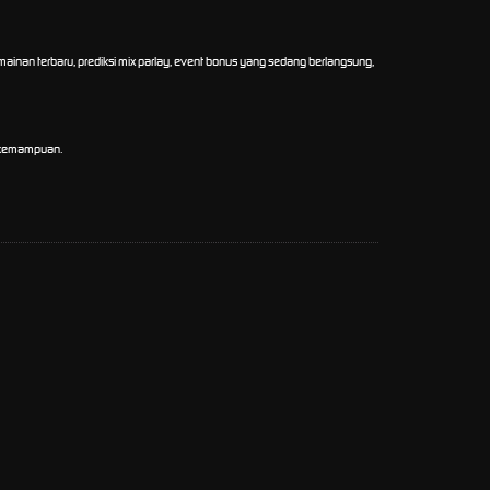
rmainan terbaru, prediksi mix parlay, event bonus yang sedang berlangsung,
s kemampuan.