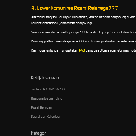
4. Lewat Komunitas Resmi Rajanaga777
Alternatif yang satu ini juga cukup efisien, karena dengan bergabung di k
link alternatif terbaru, dan masih banyak lagi.
Saat ini komunitas resmi Rajanaga777 tersedia di group facebook dan Tel
Kunjungi platform resmi Rajanaga777 untuk mengetahui berbagai layanan 
Kami juga tentunya menyediakan
FAQ
yang bisa dibaca agar lebih memuda
Kebijaksanaan
Tentang RAJANAGA777
Responsible Gambling
Pusat Bantuan
Syarat dan Ketentuan
Kategori