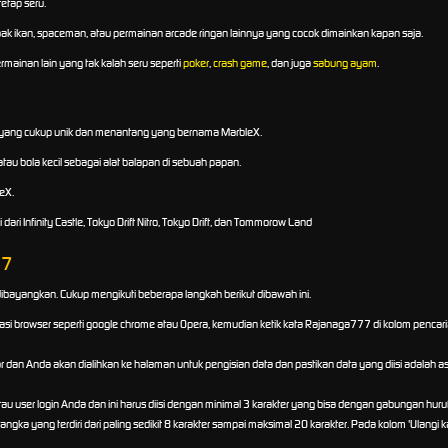
etap seru.
mbak ikan, spaceman, atau permainan arcade ringan lainnya yang cocok dimainkan kapan saja.
mainan lain yang tak kalah seru seperti
poker
,
crash game
, dan juga
sabung ayam
.
yang cukup unik dan menantang yang bernama MarbleX.
u bola kecil sebagai alat balapan di sebuah papan.
leX.
ari Infinity Castle, Tokyo Drift Nitro, Tokyo Drift, dan Tommorow Land
77
dibayangkan. Cukup mengikuti beberapa langkah berikut dibawah ini.
 browser seperti google chrome atau Opera, kemudian ketik kata Rajanaga777 di kolom pencarian 
 dan Anda akan dialihkan ke halaman untuk pengisian data dan pastikan data yang diisi adalah a
user login Anda dan ini harus diisi dengan minimal 3 karakter yang bisa dengan gabungan huruf
ngka yang terdiri dari paling sedikit 8 karakter sampai maksimal 20 karakter. Pada kolom 'Ulangi