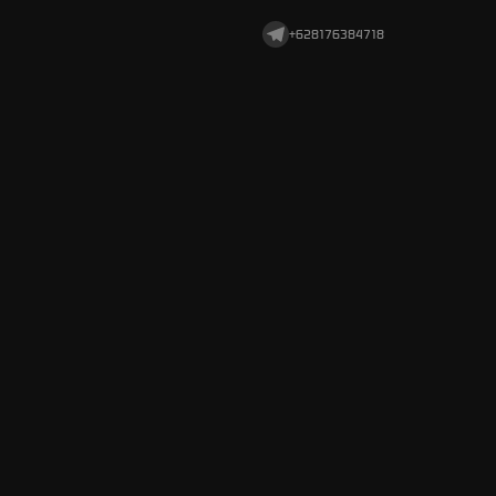
+628176384718