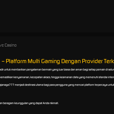
ve Casino
 Platform Multi Gaming Dengan Provider Ter
adir untuk memberikan pengalaman bermain yang luar biasa dan aman bagi setiap pemain di selur
uga memastikan kenyamanan, kecepatan akses, hingga keamanan data yang memenuhi standar intern
janaga777 menjadi destinasi utama bagi para pengguna yang mencari platform terpercaya untuk 
n beragam keunggulan yang dapat Anda nikmati.