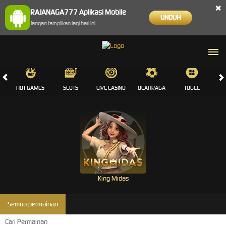
×
RAJANAGA777 Aplikasi Mobile
UNDUH
Jangan tampilkan lagi hari ini
Daftar
Masuk
HOT GAMES
SLOTS
LIVE CASINO
OLAHRAGA
TOGEL
CRA
King Midas
Semua permainan