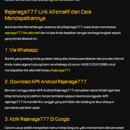
Rajanaga777 Link Alternatif dan Cara
Mendapatkannya
Jika Anda tiba-tiba kehilangan akses ke situs Rajanaga777, maka Anda memerlukan
rajanaga777 link alternatif
dan ini bisa Anda dapatkan dengan berbagai langkah seperti
yang tertulis dibawah ini :
1. Via Whatsapp
Jika link yang sedang Anda gunakan hilang atau terkena pemblokiran dari provider internet
Anda, maka segera hubungi kami via whatsapp di nomor +6283125412998 untuk
mendapatkan link alternatif terbaru
Rajanaga777
.
2. Download APK Android Rajanaga777
Bermain menggunakan APK Android Rajanaga777 merupakan solusi terbaik agar bisa
tetap terhubung ke platform tanpa hambatan apapun karena keunggulan APK
rajanaga777 ini memiliki fitur canggih yang anti blokir dan loading ke akun ataupun
permainan jadi lebih cepat.
3. Ketik Rajanaga777 Di Google
Cara ini cukup sedikit merepotkan namun tetap berguna, yaitu mencari kami dari pencarian